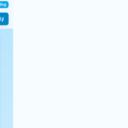
uống
Ký