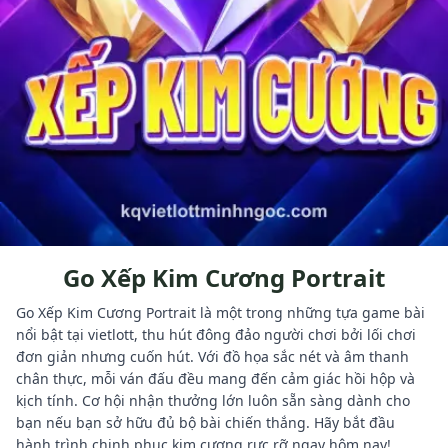
Go Xếp Kim Cương Portrait
Go Xếp Kim Cương Portrait là một trong những tựa game bài
nổi bật tại vietlott, thu hút đông đảo người chơi bởi lối chơi
đơn giản nhưng cuốn hút. Với đồ họa sắc nét và âm thanh
chân thực, mỗi ván đấu đều mang đến cảm giác hồi hộp và
kịch tính. Cơ hội nhận thưởng lớn luôn sẵn sàng dành cho
bạn nếu bạn sở hữu đủ bộ bài chiến thắng. Hãy bắt đầu
hành trình chinh phục kim cương rực rỡ ngay hôm nay!