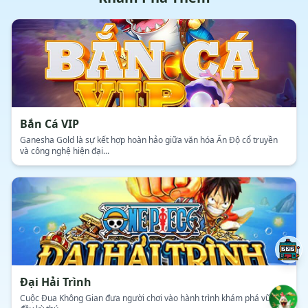
Bắn Cá VIP
Ganesha Gold là sự kết hợp hoàn hảo giữa văn hóa Ấn Độ cổ truyền
và công nghệ hiện đại...
Đại Hải Trình
Cuộc Đua Không Gian đưa người chơi vào hành trình khám phá vũ trụ