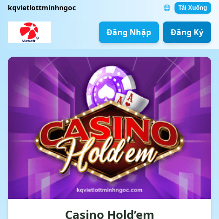
kqvietlottminhngoc
🌐
Tải Xuống
Đăng Nhập
Đăng Ký
Casino Hold’em